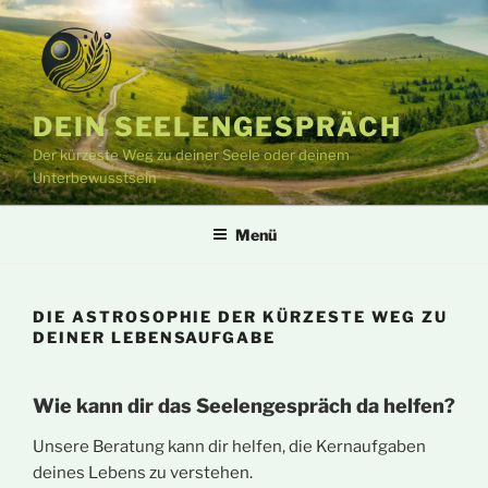
Zum
Inhalt
springen
DEIN SEELENGESPRÄCH
Der kürzeste Weg zu deiner Seele oder deinem
Unterbewusstsein
Menü
DIE ASTROSOPHIE DER KÜRZESTE WEG ZU
DEINER LEBENSAUFGABE
Wie kann dir das Seelengespräch da helfen?
Unsere Beratung kann dir helfen, die Kernaufgaben
deines Lebens zu verstehen.